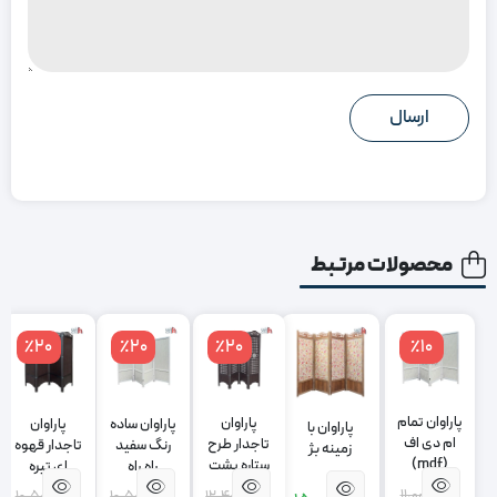
محصولات مرتبط
٪20
٪20
٪20
٪10
پاراوان تمام
پاراوان
پاراوان ساده
پاراوان
پاراوان با
ام دی اف
تاجدار طرح
رنگ سفید
تاجدار قهوه
زمینه بژ
(mdf)
ستاره پشت
راه راه
ای تیره
سفید
11,000,000