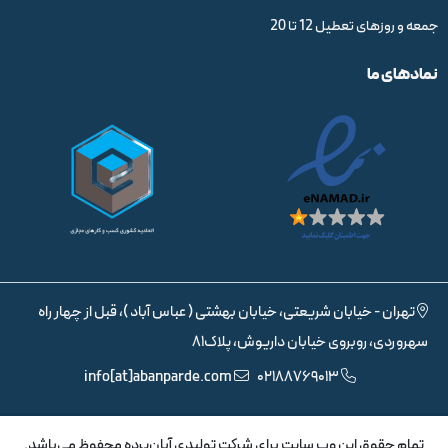
جمعه و روزهای تعطیل 12 تا 20
نمادهای ما
تهران - خیابان شریعتی، خیابان بهشتی ( عباس آباد )، قبل از چهار راه
سهروردی، روبروی خیابان داریوش، پلاک81
info[at]abanparde.com
02188769013
تمام حقوق اين وب سايت برای شرکت تولیدی آبان‌پرده محفوظ می‌باشد.