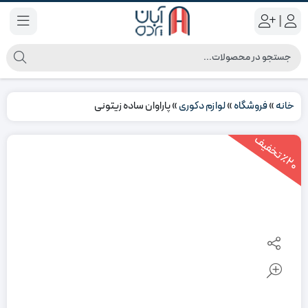
|
خانه
»
فروشگاه
»
لوازم دکوری
»
پاراوان ساده زیتونی
2
0
ت
خ
ف
ی
٪
ف