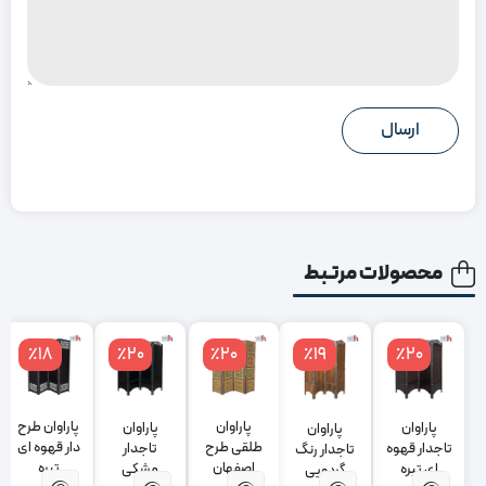
محصولات مرتبط
٪18
٪20
٪20
٪19
٪20
پاراوان طرح
پاراوان
پاراوان
پاراوان
پاراوان
دار قهوه ای
طلقی طرح
تاجدار قهوه
تاجدار
تاجدار رنگ
تیره
اصفهان
ای تیره
مشکی
گردویی