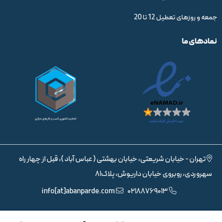
جمعه و روزهای تعطیل 12 تا 20
نمادهای ما
تهران - خیابان شریعتی، خیابان بهشتی ( عباس آباد )، قبل از چهار راه
سهروردی، روبروی خیابان داریوش، پلاک81
info[at]abanparde.com
02188769013