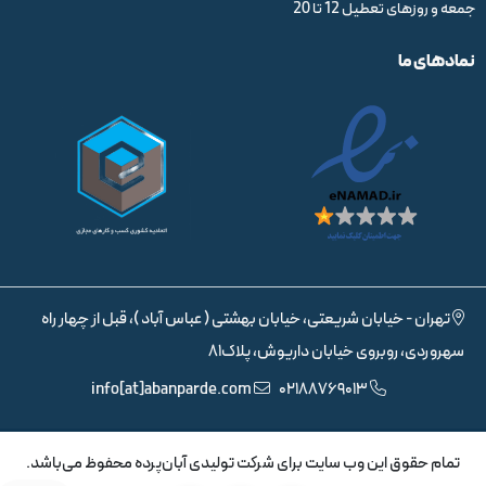
جمعه و روزهای تعطیل 12 تا 20
نمادهای ما
تهران - خیابان شریعتی، خیابان بهشتی ( عباس آباد )، قبل از چهار راه
سهروردی، روبروی خیابان داریوش، پلاک81
info[at]abanparde.com
02188769013
تمام حقوق اين وب سايت برای شرکت تولیدی آبان‌پرده محفوظ می‌باشد.