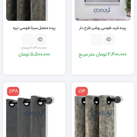
پرده شید طوسی روشن طرح دار
پرده مخمل سیتا طوسی تیره
6,400,000
تومان
2,400,000
تومان
متر مربع
5,500,000
تومان
قیمت
قیمت
اصلی:
فعلی:
5,500,000
6,400,000
تومان
تومان.
بود.
٪38
٪14