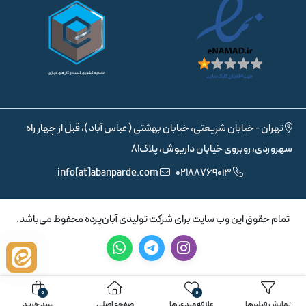
تهران - خیابان شریعتی، خیابان بهشتی ( عباس آباد )، قبل از چهار راه
سهروردی، روبروی خیابان داریوش، پلاک81
info[at]abanparde.com
02188769013
تمام حقوق اين وب سايت برای شرکت تولیدی آبان‌پرده محفوظ می‌باشد.
0
0
نمایش فیلترها
علاقه مندی ها
صفحه اصلی
سبد خرید