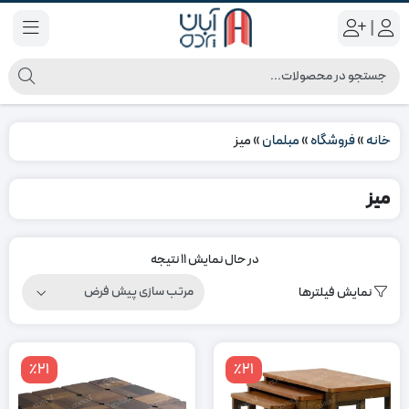
|
خانه
»
فروشگاه
»
مبلمان
»
میز
میز
در حال نمایش 11 نتیجه
نمایش فیلترها
٪21
٪21