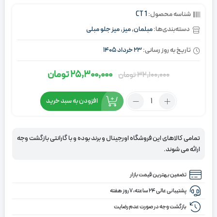
شناسه محصول:
CT 1
دسته‌بندی‌ها:
مبلمان
,
میز
,
میز جلو مبلی
تاریخ به روز رسانی:
23 خرداد 1405
25,300,000
تومان
32,100,000
تومان
قیمت
قیمت
اصلی:
فعلی:
تعداد:
افزودن به سبد خرید
25,300,000
32,100,000
میز
تومان
تومان.
جلو
مبلی
بود.
تمامی کالاهای این فروشگاه اورجینال و برند بوده و با گارانتی بازگشت وجه
مربع
ارائه می شوند.
کوچک
پازلی
تضمین بهترین قیمت بازار
9
تکه
پشتیبانی عالی ۲۴ ساعته، ۷ روز هفته
بازگشت وجه در صورت عدم رضایت