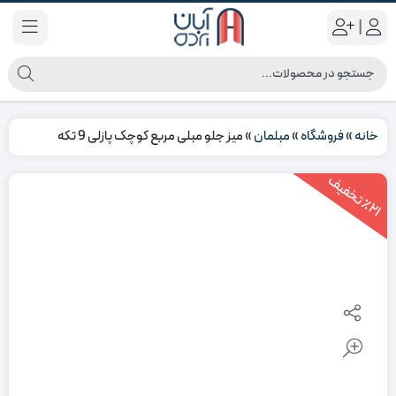
|
خانه
»
فروشگاه
»
مبلمان
»
میز جلو مبلی مربع کوچک پازلی 9 تکه
2
1
ت
خ
ف
ی
٪
ف