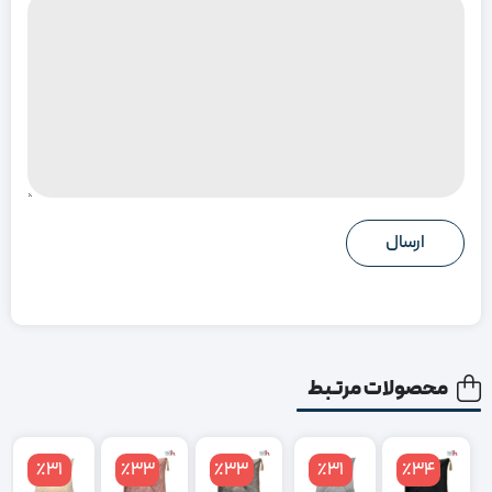
محصولات مرتبط
٪31
٪33
٪33
٪31
٪34