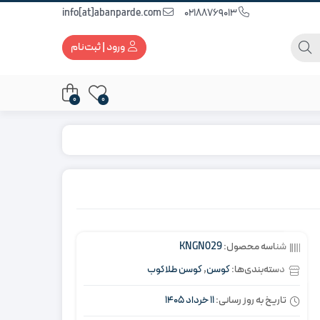
info[at]abanparde.com
02188769013
ورود | ثبت‌نام
0
0
شناسه محصول:
KNGN029
دسته‌بندی‌ها:
کوسن
,
کوسن طلاکوب
تاریخ به روز رسانی:
11 خرداد 1405