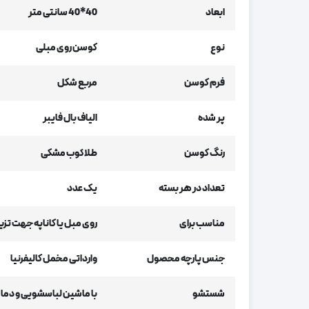
ابعاد
40*40 سانتی متر
نوع
کوسن روی مبلی
فرم کوسن
مربع شکل
پر شده
الیاف بال فایبر
رنگ کوسن
طلاکوب مشکی
تعداد در هر بسته
یک عدد
مناسب برای
روی مبل یا کاناپه جهت تزیی
جنس پارچه محصول
وارداتی مخمل کالیفرنیا
شستشو
با ماشین لباسشویی و دما