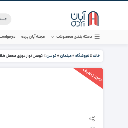
دسته بندی محصولات
مجله آبان پرده
درخواست م
خانه
»
فروشگاه
»
مبلمان
»
کوسن
»
کوسن نوار دوزی مخمل طل
3
3
ت
خ
ف
ی
٪
ف