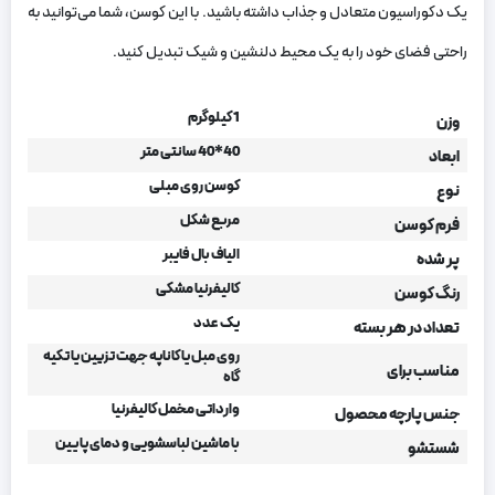
یک دکوراسیون متعادل و جذاب داشته باشید. با این کوسن، شما می‌توانید به
راحتی فضای خود را به یک محیط دلنشین و شیک تبدیل کنید.
1 کیلوگرم
وزن
40*40 سانتی متر
ابعاد
کوسن روی مبلی
نوع
مربع شکل
فرم کوسن
الیاف بال فایبر
پر شده
کالیفرنیا مشکی
رنگ کوسن
یک عدد
تعداد در هر بسته
روی مبل یا کاناپه جهت تزیین یا تکیه
مناسب برای
گاه
وارداتی مخمل کالیفرنیا
جنس پارچه محصول
با ماشین لباسشویی و دمای پایین
شستشو