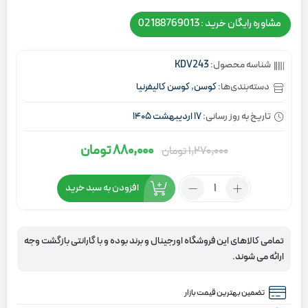
مشاوره رایگان خرید : 02188769013
شناسه محصول:
KDV243
دسته‌بندی‌ها:
کوسن
,
کوسن کالیفرنیا
تاریخ به روز رسانی:
17 اردیبهشت 1405
880,000
تومان
1,270,000
تومان
قیمت
قیمت
اصلی:
فعلی:
تعداد:
افزودن به سبد خرید
1,270,000
880,000
کوسن
تومان
تومان.
کالیفرنیا
مشکی
بود.
تمامی کالاهای این فروشگاه اورجینال و برند بوده و با گارانتی بازگشت وجه
ارائه می شوند.
تضمین بهترین قیمت بازار