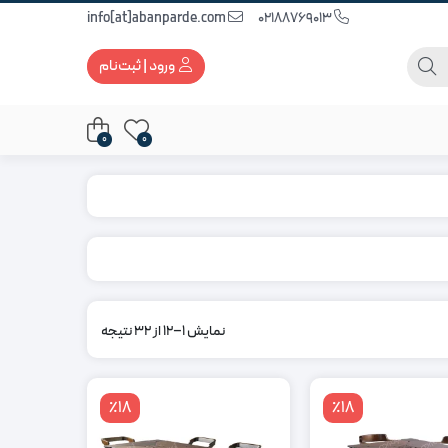
info[at]abanparde.com
02188769013
ورود | ثبت‌نام
0
0
نمایش 1–12 از 32 نتیجه
٪18
٪18