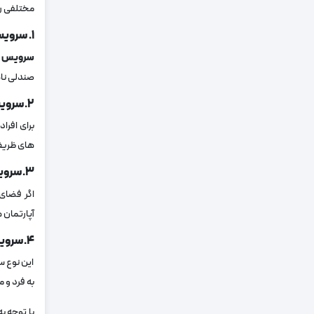
مختلفی را
۱. سرویس ناهار خوری مدرن
سرویس نا
صندلی ناها
۲. سرویس ناهار خوری کلاسیک
برای افرا
های ظریف،
۳. سرویس ناهار خوری کمجا و تاشو
اگر فضای 
آپارتمان 
۴. سرویس ناهار خوری ترکیبی
این نوع س
‌به ‌فرد و
با توجه ب