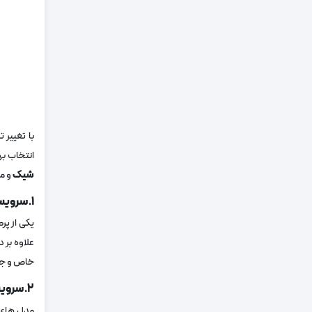
با تغییر 
انتخاب به
شیک
و مد
۱. سرویس ناهار خوری چوبی مدرن
یکی از پرط
علاوه بر 
خاص و جذا
۲. سرویس ناهار خوری گرد با طراحی مینیمال
مدل‌ های 