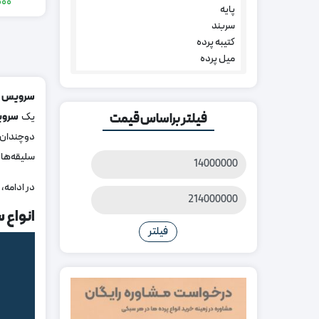
000
پایه
سربند
کتیبه پرده
میل پرده
سرویس ن
فیلتر براساس قیمت
یک
سروی
دوچندان م
سلیقه‌ها ر
قیمت
کمتر
در ادامه، 
قیمت
انواع 
بیشتر
فیلتر