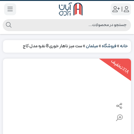
|
خانه
»
فروشگاه
»
مبلمان
»
ست میز ناهار خوری 8 نفره مدل کاج
1
8
ت
خ
ف
ی
٪
ف