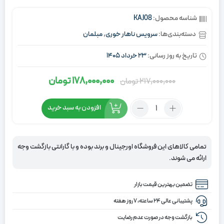
شناسه محصول:
KAJ08
دسته‌بندی‌ها:
سرویس ناهار خوری
,
مبلمان
تاریخ به روز رسانی:
23 خرداد 1405
178,000,000
تومان
217,000,000
تومان
قیمت
قیمت
اصلی:
فعلی:
تعداد:
افزودن به سبد خرید
217,000,000
178,000,000
ست
تومان
تومان.
میز
ناهار
بود.
تمامی کالاهای این فروشگاه اورجینال و برند بوده و با گارانتی بازگشت وجه
خوری
ارائه می شوند.
8
نفره
تضمین بهترین قیمت بازار
مدل
کاج
پشتیبانی عالی ۲۴ ساعته، ۷ روز هفته
بازگشت وجه در صورت عدم رضایت