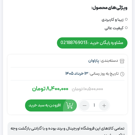
ویژگی های محصول:
زیبا و کاربردی
کیفیت عالی
مشاوره رایگان خرید : 02188769013
دسته‌بندی:
پاراوان
تاریخ به روز رسانی:
13 خرداد 1405
8,400,000
تومان
10,500,000
تومان
قیمت
قیمت
اصلی:
فعلی:
تعداد:
افزودن به سبد خرید
10,500,000
8,400,000
پاراوان
تومان
تومان.
تاجدار
سفید
بود.
تمامی کالاهای این فروشگاه اورجینال و برند بوده و با گارانتی بازگشت وجه