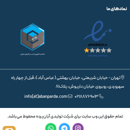
نمادهای ما
تهران - خیابان شریعتی، خیابان بهشتی ( عباس آباد )، قبل از چهار راه
سهروردی، روبروی خیابان داریوش، پلاک81
info[at]abanparde.com
02188769013
تمام حقوق اين وب سايت برای شرکت تولیدی آبان‌پرده محفوظ می‌باشد.