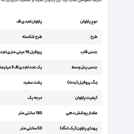
حریم خصوصی اشاره کرد. این پاراوان علاوه بر عملکرد کاربردی، ب
نوع پاراوان
پاراوان ام دی اف
طرح
طرح شکسته
جنس قاب
پروفیل 16 میلی متری ام دی اف
جنس پنل وسط
یک عدد ام دی اف 3 میلیمتری
رنگ پروفیل (بدنه)
پشت سفید
کیفیت پاراوان
درجه یک
مقدار پوشش دهی
180 سانتی متر
پهنای پاراون (یک لنگه)
53 سانتی متر