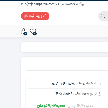
info[at]abanparde.com
02188769013
ورود | ثبت‌نام
0
0
دسته‌بندی‌ها:
پاراوان
,
لوازم دکوری
تاریخ به روز رسانی:
9 خرداد 1405
9,920,000
تومان
12,400,000
تومان