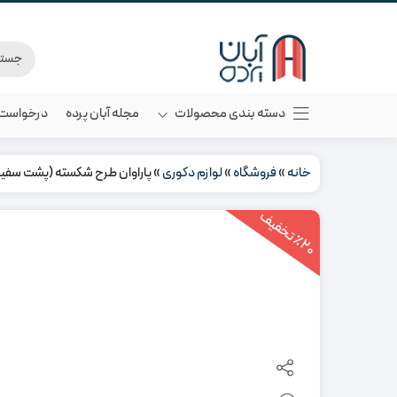
دسته بندی محصولات
مجله آبان پرده
درخواست م
خانه
»
فروشگاه
»
لوازم دکوری
»
پاراوان طرح شکسته (پشت سفید
2
0
ت
خ
ف
ی
٪
ف