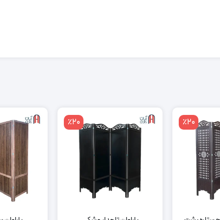
٪20
٪20