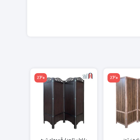
٪20
٪20