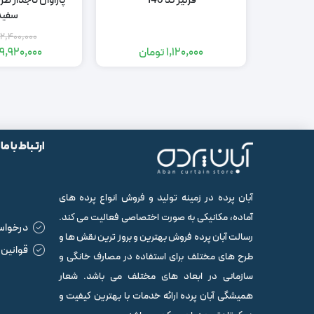
قرنیز کد 140
پاراوان تاجدار ط
سفید
12,400,000
1,120,000
تومان
9,920,000
قی
قی
اص
فع
00
00
تو
تو
بو
ارتباط با ما
آبان پرده در زمینه تولید و فروش انواع پرده های
آماده، مکانیکی به صورت اختصاصی فعالیت می کند.
درخواس
رسالت آبان پرده فروش بهترین و بروز ترین نقش ها و
قوانین 
طرح های مختلف برای استفاده در مصارف خانگی و
سازمانی در ابعاد های مختلف می باشد. شعار
همیشگی آبان پرده ارائه خدمات با بهترین کیفیت و