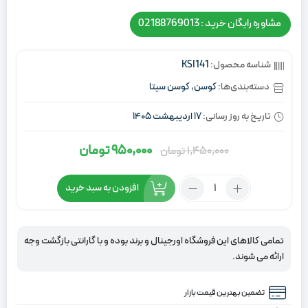
مشاوره رایگان خرید : 02188769013
شناسه محصول:
KSI141
دسته‌بندی‌ها:
کوسن
,
کوسن سیتا
تاریخ به روز رسانی:
17 اردیبهشت 1405
950,000
تومان
1,450,000
تومان
قیمت
قیمت
اصلی:
فعلی:
تعداد:
افزودن به سبد خرید
1,450,000
950,000
کوسن
تومان
تومان.
مخمل
سیتا
بود.
تمامی کالاهای این فروشگاه اورجینال و برند بوده و با گارانتی بازگشت وجه
کالباسی
ارائه می شوند.
تضمین بهترین قیمت بازار