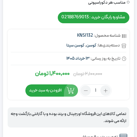
مناسب هر دکوراسیونی
مشاوره رایگان خرید : 02188769013
شناسه محصول:
KNSI132
دسته‌بندی‌ها:
کوسن
,
کوسن سیتا
تاریخ به روز رسانی:
13 خرداد 1405
1,400,000
تومان
2,100,000
تومان
قیمت
قیمت
اصلی:
فعلی:
تعداد:
افزودن به سبد خرید
2,100,000
1,400,000
کوسن
تومان
تومان.
نوار
دوزی
بود.
تمامی کالاهای این فروشگاه اورجینال و برند بوده و با گارانتی بازگشت وجه
مخمل
ارائه می شوند.
سیتا
سبز