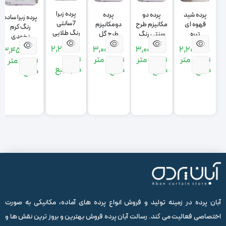
پرده زبرا
پرده شید
پرده دو
پرده
پرده زبرا ساده
7سانتی
قهوه ای
مکانیزم طرح
دومکانیزم
رنگ کرم
رنگ طلایی
تیره
سنتی رنگ
طرح گل
نخودی
زرد
طوسی تیره
داماسک
2,210,000
3,000,000
3,000,000
2,200,000
3,450,000
رنگ کرم
تومان
تومان
متر
تومان
متر
تومان
متر
تومان
متر
متر مربع
مربع
مربع
مربع
مربع
آبان پرده در زمینه تولید و فروش انواع پرده های آماده، مکانیکی به صورت
اختصاصی فعالیت می کند. رسالت آبان پرده فروش بهترین و بروز ترین نقش ها و