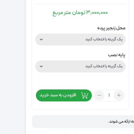
3,000,000
تومان
متر مربع
محل زنجیر پرده
پایه نصب
تعداد:
افزودن به سبد خرید
پرده
دو
مکانیزم
طرح
ه ارائه می شوند.
اقیانوس