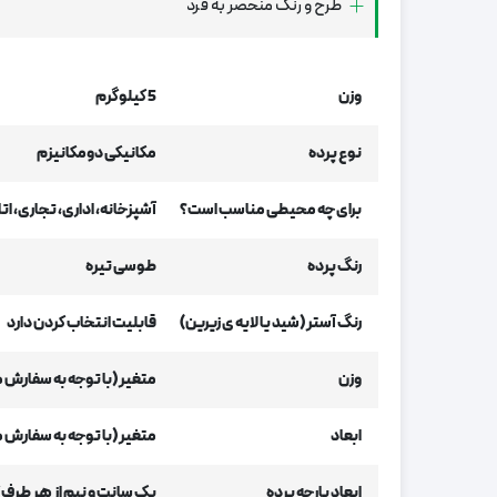
طرح و رنگ منحصر به فرد
وزن
5 کیلوگرم
نوع پرده
مکانیکی دومکانیزم
برای چه محیطی مناسب است؟
آشپزخانه، اداری، تجاری، ا
رنگ پرده
طوسی تیره
رنگ آستر (شید یا لایه ی زیرین)
قابلیت انتخاب کردن دارد
وزن
متغیر (با توجه به سفارش 
ابعاد
متغیر (با توجه به سفارش 
ابعاد پارچه پرده
یک سانت و نیم از هر طرف 