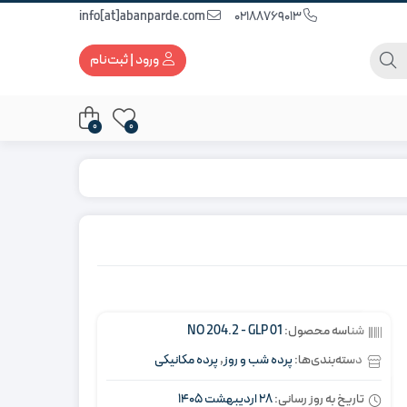
info[at]abanparde.com
02188769013
ورود | ثبت‌نام
0
0
شناسه محصول:
NO 204.2 - GLP 01
دسته‌بندی‌ها:
پرده شب و روز
,
پرده مکانیکی
تاریخ به روز رسانی:
28 اردیبهشت 1405