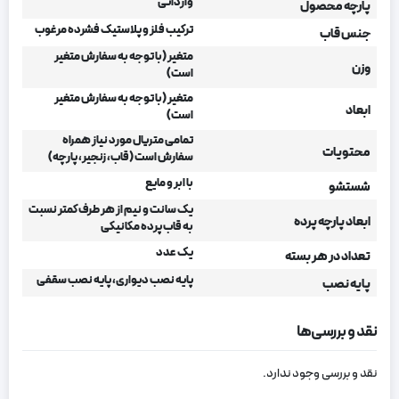
وارداتی
پارچه محصول
ترکیب فلز و پلاستیک فشرده مرغوب
جنس قاب
متغیر (با توجه به سفارش متغیر
وزن
است)
متغیر (با توجه به سفارش متغیر
ابعاد
است)
تمامی متریال مورد نیاز همراه
محتویات
سفارش است (قاب، زنجیر، پارچه)
با ابر و مایع
شستشو
یک سانت و نیم از هر طرف کمتر نسبت
ابعاد پارچه پرده
به قاب پرده مکانیکی
یک عدد
تعداد در هر بسته
پایه نصب دیواری، پایه نصب سقفی
پایه نصب
نقد و بررسی‌ها
نقد و بررسی وجود ندارد.