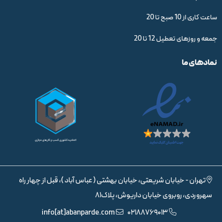
ساعت کاری از 10 صبح تا 20
جمعه و روزهای تعطیل 12 تا 20
نمادهای ما
تهران - خیابان شریعتی، خیابان بهشتی ( عباس آباد )، قبل از چهار راه
سهروردی، روبروی خیابان داریوش، پلاک81
info[at]abanparde.com
02188769013