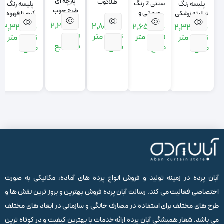
پارچه ای
طلاکوب
سنتی 2 رنگ
پلیسه رنگ
پلیسه رنگ
طرح چوب
صورتی و
تنالیته زرشکی
کرم تا قهوه
رنگ طوسی
تنالیته
مشکی
ای
2,210,000
2,800,000
2,650,000
2,327,000
2,327,000
صورتی
تومان
تومان
متر
تومان
متر
تومان
متر
تومان
متر
متر مربع
مربع
مربع
مربع
مربع
آبان پرده در زمینه تولید و فروش انواع پرده های آماده، مکانیکی به صورت
اختصاصی فعالیت می کند. رسالت آبان پرده فروش بهترین و بروز ترین نقش ها و
طرح های مختلف برای استفاده در مصارف خانگی و سازمانی در ابعاد های مختلف
می باشد. شعار همیشگی آبان پرده ارائه خدمات با بهترین کیفیت و در کوتاه ترین