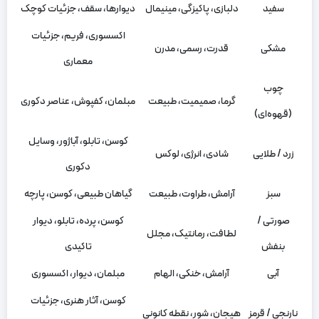
سفید
دلبازی، پاکیزگی، مینیمال
دیوارها، سقف، جزئیات کوچک
اکسسوری، فریم، جزئیات
مشکی
قدرت، رسمی، مدرن
معماری
چوب
گرما، صمیمیت، طبیعت
مبلمان، کفپوش، عناصر دکوری
(قهوه‌ای)
کوسن، تابلو، آباژور، وسایل
زرد / طلایی
شادی، انرژی، لوکس
دکوری
سبز
آرامش، طراوت، طبیعت
گیاهان طبیعی، کوسن، پارچه
صورتی /
کوسن، پرده، تابلو، دیوار
لطافت، رمانتیک، مجلل
بنفش
تاکیدی
آبی
آرامش، خنکی، الهام
مبلمان، دیوار، اکسسوری
کوسن، آثار هنری، جزئیات
نارنجی / قرمز
هیجان، شور، نقطه کانونی