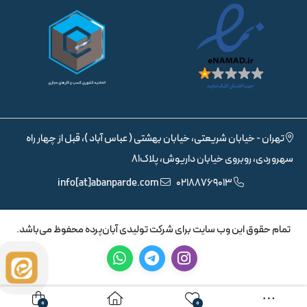
تهران - خیابان شریعتی، خیابان بهشتی ( عباس آباد )، قبل از چهار راه
سهروردی، روبروی خیابان داریوش، پلاک81
info[at]abanparde.com
02188769013
تمام حقوق اين وب سايت برای شرکت تولیدی آبان‌پرده محفوظ می‌باشد.
0
0