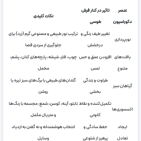
عنصر
تاثیر در کنار فرش
نکات کلیدی
دکوراسیون
طوسی
تغییر طیف رنگی و
ترکیب نور طبیعی و مصنوعی گرم (زرد) برای
نورپردازی
درخشش
جلوگیری از سردی فضا
بافت‌های
افزودن عمق و حس
چوب، فلز، شیشه، پارچه‌های کتان، پشم،
متنوع
لمس
مخمل
طراوت و زندگی
گلدان‌های طبیعی با برگ‌های سبز تیره یا
گیاهان سبز
بخشی
روشن
تکمیل‌کننده و نقاط
تابلو، آینه، کوسن، شمع، مجسمه با رنگ‌ها
اکسسوری‌ها
کانونی
و متریال مکمل
ایجاد
حفظ سادگی و
انتخاب هوشمندانه و نه گفتن به ازدیاد
تعادل
پرهیز از شلوغی
وسایل