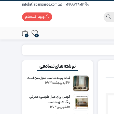
info[at]abanparde.com
02188769013
ورود | ثبت‌نام
0
0
نوشته های تصادفی
کدام پرده مناسب منزل من است
۲۳ اردیبهشت ۱۴۰۳
کوسن برای مبل طوسی: معرفی
رنگ های مناسب
۱۵ شهریور ۱۴۰۴