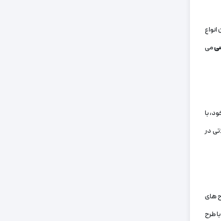
انواع
سی
می
د، با
تی در
‌ های
ا طرح