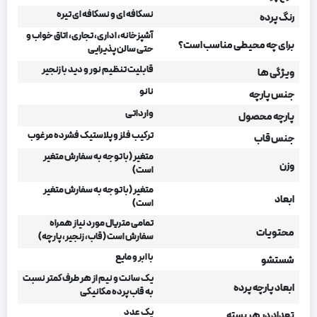
نسکافه ای و نسکافه ای تیره
رنگ پرده
آشپزخانه، اداری، تجاری، اتاق خواب و
برای چه محیطی مناسب است؟
حتی سالن پذیرایی
قابلیت تنظیم نور و دید با زنجیر
ویژگی ها
نانو
جنس پارچه
وارداتی
پارچه محصول
ترکیب فلز و پلاستیک فشرده مرغوب
جنس قاب
متغیر (با توجه به سفارش متغیر
وزن
است)
متغیر (با توجه به سفارش متغیر
ابعاد
است)
تمامی متریال مورد نیاز همراه
محتویات
سفارش است (قاب، زنجیر، پارچه)
با ابر و مایع
شستشو
یک سانت و نیم از هر طرف کمتر نسبت
ابعاد پارچه پرده
به قاب پرده مکانیکی
یک عدد
تعداد در هر بسته