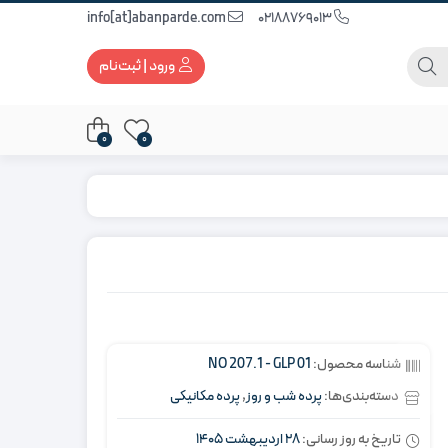
info[at]abanparde.com
02188769013
ورود | ثبت‌نام
0
0
شناسه محصول:
NO 207.1 - GLP 01
دسته‌بندی‌ها:
پرده شب و روز
,
پرده مکانیکی
تاریخ به روز رسانی:
28 اردیبهشت 1405