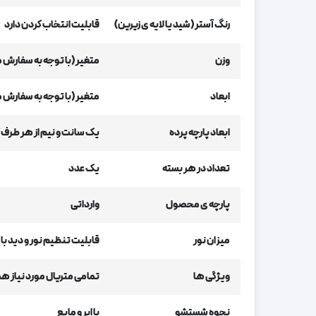
رنگ آستر (شید یا لایه ی زیرین)
قابلیت انتخاب کردن دارد
وزن
متغیر (با توجه به سفارش 
ابعاد
متغیر (با توجه به سفارش 
ابعاد پارچه پرده
یک سانت و نیم از هر طرف 
تعداد در هر بسته
یک عدد
پارچه ی محصول
وارداتی
میزان نور
قابلیت تنظیم نور و دید با 
ویژگی ها
تمامی متریال مورد نیاز هم
نحوه شستشو
با ابر و مایع