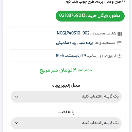
طرح و مدل پرده:
طرح چوب رنگ کرم
مشاوره رایگان خرید : 02188769013
شناسه محصول:
NOGLP40310_902
دسته‌بندی‌ها:
پرده شید
,
پرده مکانیکی
تاریخ به روز رسانی:
29 اردیبهشت 1405
2,100,000
تومان
متر مربع
محل زنجیر پرده
پایه نصب