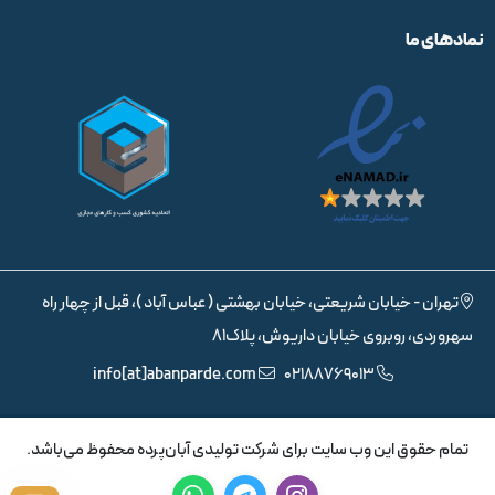
نمادهای ما
تهران - خیابان شریعتی، خیابان بهشتی ( عباس آباد )، قبل از چهار راه
سهروردی، روبروی خیابان داریوش، پلاک81
info[at]abanparde.com
02188769013
تمام حقوق اين وب سايت برای شرکت تولیدی آبان‌پرده محفوظ می‌باشد.