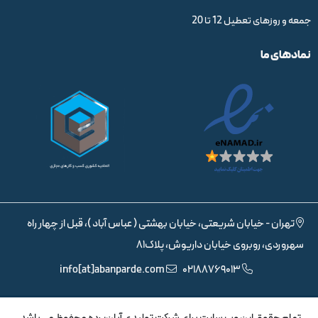
جمعه و روزهای تعطیل 12 تا 20
نمادهای ما
تهران - خیابان شریعتی، خیابان بهشتی ( عباس آباد )، قبل از چهار راه
سهروردی، روبروی خیابان داریوش، پلاک81
info[at]abanparde.com
02188769013