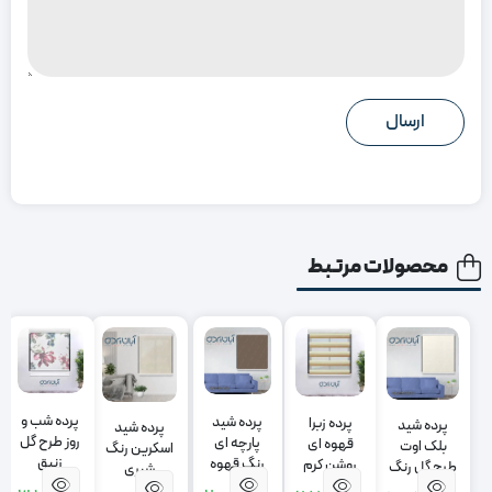
محصولات مرتبط
پرده شب و
پرده شید
پرده زبرا
پرده شید
پرده شید
روز طرح گل
پارچه ای
قهوه ای
بلک اوت
اسکرین رنگ
زنبق
رنگ قهوه
روشن کرم
طرح گل رنگ
شیری
ای تیره
کرم