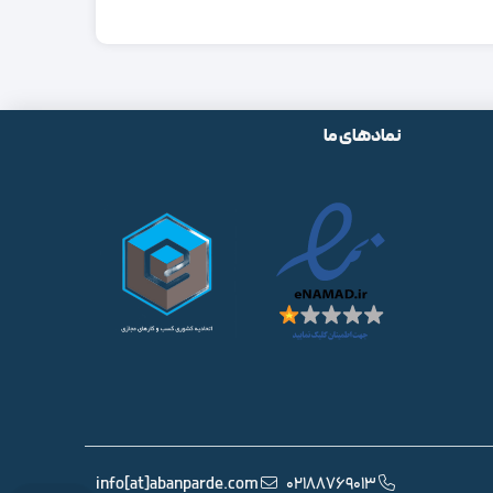
نمادهای ما
info[at]abanparde.com
02188769013