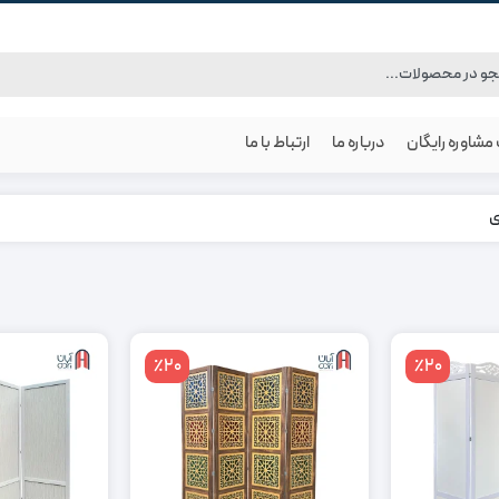
شاوره رایگان
درباره ما
ارتباط با ما
ی
٪20
٪20