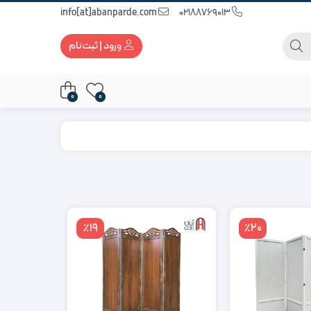
info[at]abanparde.com
02188769013
ورود | ثبت‌نام
0
0
٪19
٪20