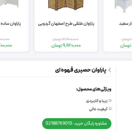
ار سفید
پاراوان طلقی طرح اصفهان گردویی
پاراوان ساده 
تومان
12,400,000
تومان
00,000
تومان
9,920,000
تومان
00,000
مت
مت
قیمت
قیمت
لی:
لی:
اصلی:
فعلی:
12,400,000
9,920,000
10,500,0
8,400,0
مان
مان.
تومان
تومان.
پاراوان حصیری قهوه ای
د.
بود.
ویژگی های محصول:
زیبا و کاربردی
کیفیت عالی
مشاوره رایگان خرید : 02188769013