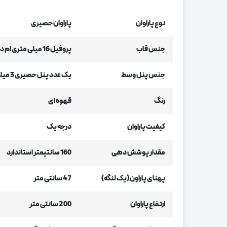
نوع پاراوان
پاراوان حصیری
جنس قاب
پروفیل 16 میلی متری ام دی اف
جنس پنل وسط
یک عدد پنل حصیری 3 میلیمتری
رنگ
قهوه ای
کیفیت پاراوان
درجه یک
مقدار پوشش دهی
160 سانتیمتر استاندارد
پهنای پاراون (یک لنگه)
47 سانتی متر
ارتفاع پاراوان
200 سانتی متر