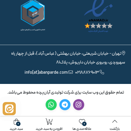
تهران - خیابان شریعتی، خیابان بهشتی ( عباس آباد )، قبل از چهار راه
سهروردی، روبروی خیابان داریوش، پلاک81
info[at]abanparde.com
02188769013
تمام حقوق اين وب سايت برای شرکت تولیدی آبان‌پرده محفوظ می‌باشد.
0
0
بازگشت
علاقه مندی ها
افزودن به سبد خرید
سبد خرید