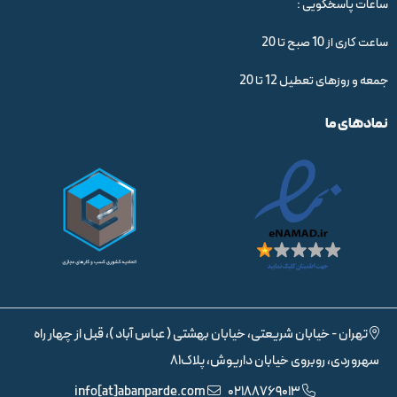
ساعات پاسخگویی :
ساعت کاری از 10 صبح تا 20
جمعه و روزهای تعطیل 12 تا 20
نمادهای ما
تهران - خیابان شریعتی، خیابان بهشتی ( عباس آباد )، قبل از چهار راه
سهروردی، روبروی خیابان داریوش، پلاک81
info[at]abanparde.com
02188769013