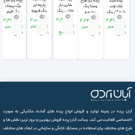
پرده زبرا طرح
پرده شید
پرده زبرا طرح
شاین دار
پارچه ای
برگ پیچک
بلک اوت
وستا رنگ
طلایی رنگ
رنگ فیروزه
رنگ قرمز
طرح گل رنگ
سفید و
فیلی
ای
رزگلد
نسکافه ای
2,210,000
2,000,000
2,300,000
2,460,000
2,249,000
(صورتی
تومان
تومان
متر
تومان
متر
تومان
متر
تومان
متر
روشن)
متر مربع
مربع
مربع
مربع
مربع
آبان پرده در زمینه تولید و فروش انواع پرده های آماده، مکانیکی به صورت
اختصاصی فعالیت می کند. رسالت آبان پرده فروش بهترین و بروز ترین نقش ها و
طرح های مختلف برای استفاده در مصارف خانگی و سازمانی در ابعاد های مختلف