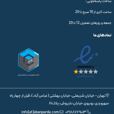
ساعات پاسخگویی :
ساعت کاری از 10 صبح تا 20
جمعه و روزهای تعطیل 12 تا 20
نمادهای ما
تهران - خیابان شریعتی، خیابان بهشتی ( عباس آباد )، قبل از چهار راه
سهروردی، روبروی خیابان داریوش، پلاک81
info[at]abanparde.com
02188769013