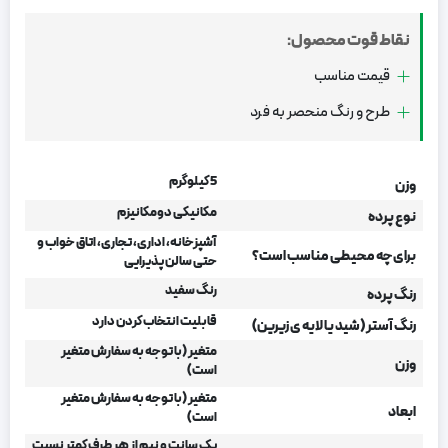
نقاط قوت محصول:
قیمت مناسب
طرح و رنگ منحصر به فرد
5 کیلوگرم
وزن
مکانیکی دومکانیزم
نوع پرده
آشپزخانه، اداری، تجاری، اتاق خواب و
برای چه محیطی مناسب است؟
حتی سالن پذیرایی
رنگ سفید
رنگ پرده
قابلیت انتخاب کردن دارد
رنگ آستر (شید یا لایه ی زیرین)
متغیر (با توجه به سفارش متغیر
وزن
است)
متغیر (با توجه به سفارش متغیر
ابعاد
است)
یک سانت و نیم از هر طرف کمتر نسبت