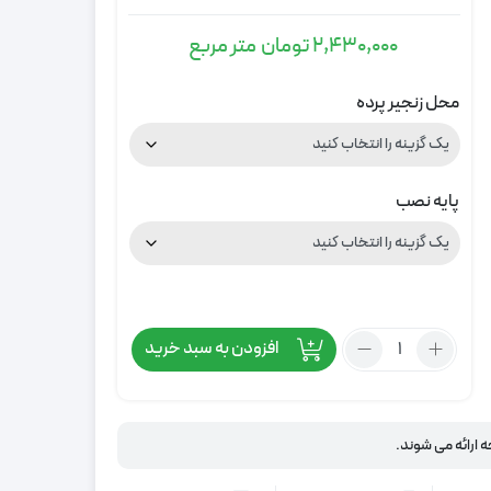
2,430,000
تومان
متر مربع
محل زنجیر پرده
پایه نصب
تعداد:
افزودن به سبد خرید
پرده
زبرا
گردویی
طرح
ه ارائه می شوند.
ابروبادی