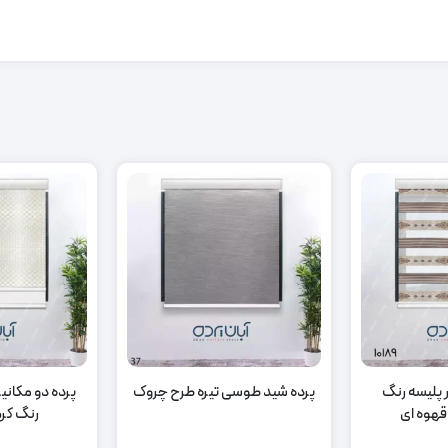
ر پلیسه رنگ
پرده شید طوسی تیره طرح چروک
پرده دو مکان
قهوه ای
رنگ کرم