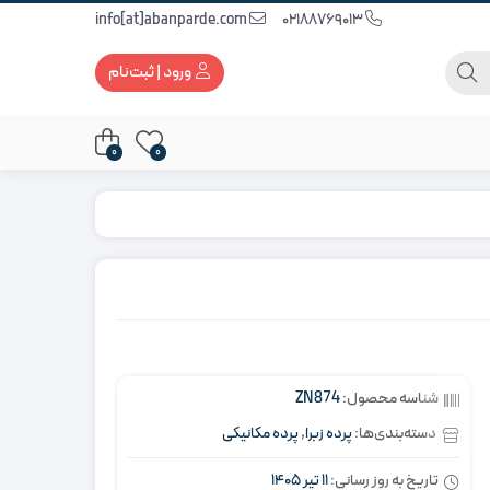
info[at]abanparde.com
02188769013
ورود | ثبت‌نام
0
0
شناسه محصول:
ZN874
دسته‌بندی‌ها:
پرده زبرا
,
پرده مکانیکی
تاریخ به روز رسانی:
11 تیر 1405