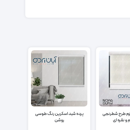
یزم طرح شطرنجی
پرده شید اسکرین رنگ طوسی
پر
 و نقره ای
روشن
نس