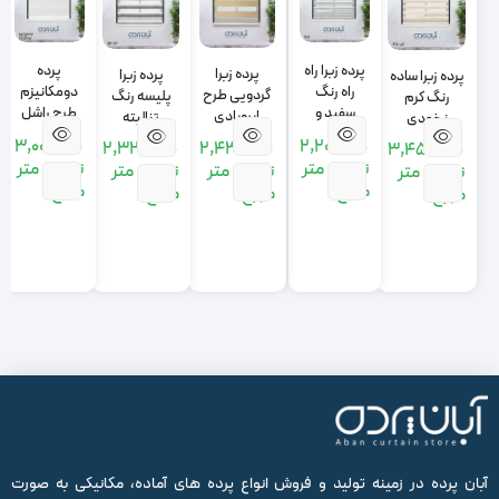
پرده زبرا راه
پرده
پرده زبرا
پرده زبرا
پرده زبرا ساده
راه رنگ
دومکانیزم
گردویی طرح
پلیسه رنگ
رنگ کرم
سفید و
طرح راشل
ابروبادی
تنالیته
نخودی
طوسی
پیچک رنگ
خاکستری تیره
3,000,000
2,200,000
2,430,000
2,327,000
3,450,000
سفید
تومان
متر
تومان
متر
تومان
متر
تومان
متر
تومان
متر
مربع
مربع
مربع
مربع
مربع
آبان پرده در زمینه تولید و فروش انواع پرده های آماده، مکانیکی به صورت