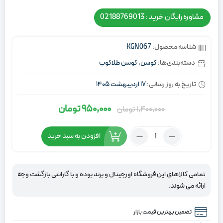
مشاوره رایگان خرید : 02188769013
شناسه محصول:
KGN067
دسته‌بندی‌ها:
کوسن
,
کوسن طلاکوب
تاریخ به روز رسانی:
17 اردیبهشت 1405
950,000
تومان
1,400,000
تومان
قیمت
قیمت
اصلی:
فعلی:
تعداد:
افزودن به سبد خرید
1,400,000
950,000
کوسن
تومان
تومان.
طلاکوب
سرمه
بود.
تمامی کالاهای این فروشگاه اورجینال و برند بوده و با گارانتی بازگشت وجه
ای
ارائه می شوند.
تضمین بهترین قیمت بازار