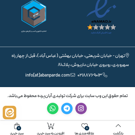
تهران - خیابان شریعتی، خیابان بهشتی ( عباس آباد )، قبل از چهار راه
سهروردی، روبروی خیابان داریوش، پلاک81
info[at]abanparde.com
02188769013
تمام حقوق اين وب سايت برای شرکت تولیدی آبان‌پرده محفوظ می‌باشد.
0
0
بازگشت
علاقه مندی ها
افزودن به سبد خرید
سبد خرید