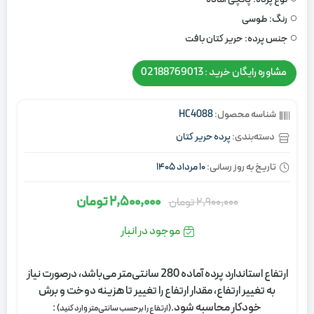
رنگ:
طوسی
جنس پرده:
حریر کتان بافت
مشاوره رایگان خرید : 02188769013
شناسه محصول:
HC4088
دسته‌بندی:
پرده حریر کتان
تاریخ به روز رسانی:
10 مرداد 1405
2,500,000
تومان
2,900,000
تومان
قیمت
قیمت
اصلی:
فعلی:
موجود در انبار
2,900,000
2,500,000
تومان
تومان.
ارتفاع استاندارد پرده آماده 280 سانتی‌متر می‌باشد، درصورت نیاز
بود.
به تغییر ارتفاع، مقدار ارتفاع را تغییر تا هزینه دوخت و برش
خودکار محاسبه شود.
:
(ارتفاع را برحسب سانتی‌متر وارد کنید)