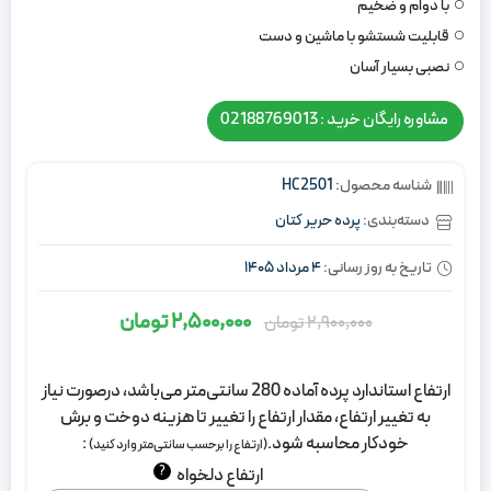
با دوام و ضخیم
قابلیت شستشو با ماشین و دست
نصبی بسیار آسان
مشاوره رایگان خرید : 02188769013
شناسه محصول:
HC2501
دسته‌بندی:
پرده حریر کتان
تاریخ به روز رسانی:
4 مرداد 1405
2,500,000
تومان
2,900,000
تومان
قیمت
قیمت
اصلی:
فعلی:
ارتفاع استاندارد پرده آماده 280 سانتی‌متر می‌باشد، درصورت نیاز
2,900,000
2,500,000
به تغییر ارتفاع، مقدار ارتفاع را تغییر تا هزینه دوخت و برش
تومان
تومان.
خودکار محاسبه شود.
:
(ارتفاع را برحسب سانتی‌متر وارد کنید)
بود.
?
ارتفاع دلخواه