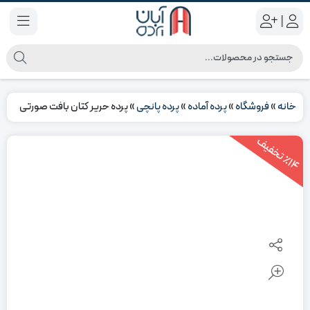
|
خانه
»
فروشگاه
»
پرده آماده
»
پرده پانچی
»
پرده حریر کتان بافت صورتی
1
4
ت
خ
ف
ی
٪
ف