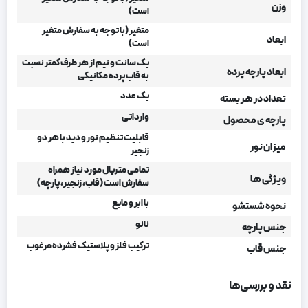
وزن
است)
متغیر (با توجه به سفارش متغیر
ابعاد
است)
یک سانت و نیم از هر طرف کمتر نسبت
ابعاد پارچه پرده
به قاب پرده مکانیکی
یک عدد
تعداد در هر بسته
وارداتی
پارچه ی محصول
قابلیت تنظیم نور و دید با هر دو
میزان نور
زنجیر
تمامی متریال مورد نیاز همراه
ویژگی ها
سفارش است (قاب، زنجیر، پارچه)
با ابر و مایع
نحوه شستشو
نانو
جنس پارچه
ترکیب فلز و پلاستیک فشرده مرغوب
جنس قاب
نقد و بررسی‌ها