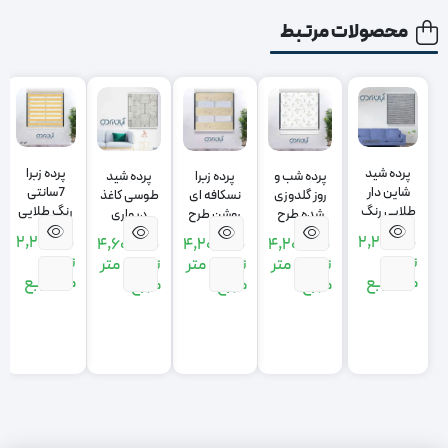
محصولات مرتبط
پرده شید
پرده زبرا
پرده شب و
پرده زبرا
پرده شید
شاین دار
7سانتی
روز گلدوزی
نسکافه ای
طوسی کاغذ
طلایی رنگ
رنگ طلایی
شده طرح
روشن طرح
دیواری
سرمه ای
زرد
برگ طلایی
لمه دار
2,210,000
2,210,000
4,600,000
4,200,000
4,200,000
تومان
تومان
تومان
متر
تومان
متر
تومان
متر
متر مربع
متر مربع
مربع
مربع
مربع