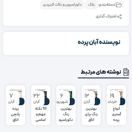
دسته‌بندی
بلاگ
دکوراسیون و نکات کاربردی
اشتراک گذاری
نویسنده آبان پرده
نوشته های مرتبط
۷
۲۲
۶
۱۲
۱۹
بلاگ
بلاگ
بلاگ
بلاگ
بلاگ
خرداد
آبان
شهریور
آبان
آبان
انواع
بهترین
بهترین
10 نکته
پرده
آستری
رنگ برای
رنگ
مهم و
پانچی
پرده
اتاق
دکوراسیون
اساسی
اتاق
خواب
منزل
برای
خواب:
چه رنگی
اجرای
فضای