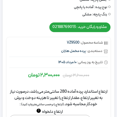
نوع پرده:
آماده یا پانچی
رنگ پارچه:
مشکی
مشاوره رایگان خرید : 02188769013
شناسه محصول:
VZ9500
دسته‌بندی:
پرده مخمل هازان
تاریخ به روز رسانی:
10 مرداد 1405
2,300,000
تومان
3,600,000
تومان
قیمت
قیمت
اصلی:
فعلی:
ارتفاع استاندارد پرده آماده 280 سانتی‌متر می‌باشد، درصورت نیاز
3,600,000
2,300,000
به تغییر ارتفاع، مقدار ارتفاع را تغییر تا هزینه دوخت و برش
تومان
تومان.
خودکار محاسبه شود.
:
(ارتفاع را برحسب سانتی‌متر وارد کنید)
بود.
?
ارتفاع دلخواه