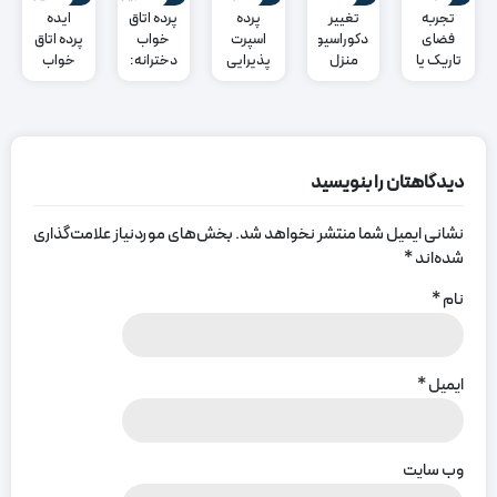
تجربه
تغییر
پرده
پرده اتاق
ایده
فضای
دکوراسیون
اسپرت
خواب
پرده اتاق
تاریک یا
منزل
پذیرایی
دخترانه:
خواب
روشن با
برای عید
– 10
راهنمای
پرده
نوروز: 12
مدل
جامع و
ضخیم
ایده‌
پرده
کاربردی
خلاقانه و
اسپرت
جذاب
پذیرایی
دیدگاهتان را بنویسید
که
دکوراسیون
را شیک و
نشانی ایمیل شما منتشر نخواهد شد.
بخش‌های موردنیاز علامت‌گذاری
جذاب
شده‌اند
*
میکند
نام
*
ایمیل
*
وب‌ سایت