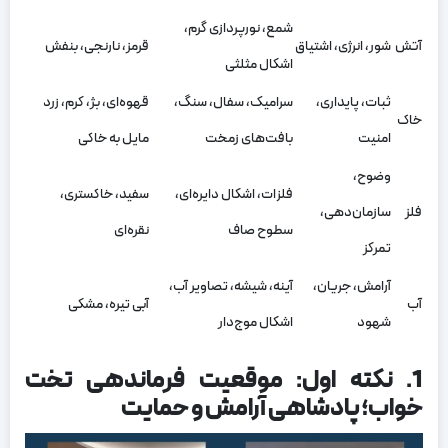
شمع، نورپردازی گرم،
آتش
شور، انرژی، اشتیاق
قرمز، نارنجی، بنفش
اشکال مثلثی
ثبات، پایداری،
سرامیک، سفال، سنگ،
قهوه‌ای، بژ، کرم، زرد
خاک
امنیت
بافت‌های زمخت
مایل به خاکی
وضوح،
فلزات، اشکال دایره‌ای،
سفید، خاکستری،
فلز
سازمان‌دهی،
سطوح صاف
نقره‌ای
تمرکز
آرامش، جریان،
آینه، شیشه، تصاویر آب،
آب
آبی تیره، مشکی
شهود
اشکال موج‌دار
1. نکته اول: موقعیت فرماندهی تخت
خواب؛ پادشاهی آرامش و حمایت