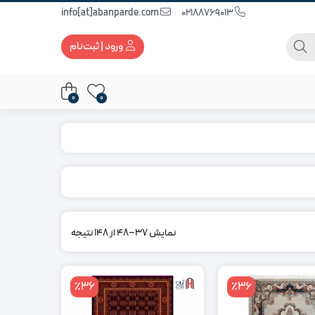
info[at]abanparde.com
02188769013
ورود | ثبت‌نام
0
0
نمایش 37–48 از 148 نتیجه
٪36
٪36