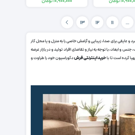
10,900,
تومان
10,900,000
تومان
قیمت
قیمت
قیمت
قیمت
اصلی:
فعلی:
اصلی:
فعلی:
16,900,000
10,900,000
16,900,000
10,900,000
13
12
11
…
تومان
تومان.
تومان
تومان.
بود.
بود.
 و عایقی برای صدا، زیبایی و آرامش خاصی را به منزل و یا محل کار
نس و ابعاد، با توجه به نیاز و تقاضای افراد تولید و در بازار عرضه
یا کرده است تا با
خرید اینترنتی فرش
دکوراسیون خود را طراوت و