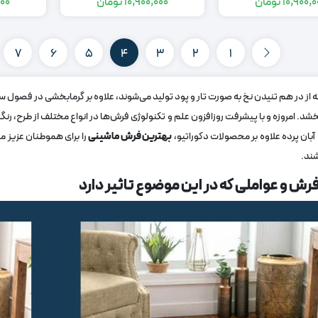
10,900,
تومان
10,900,000
تومان
000
قیمت
قیمت
قیمت
قیمت
اصلی:
فعلی:
اصلی:
فعلی:
16,900,000
10,900,000
16,900,000
10,900,000
7
6
5
4
3
2
1
تومان
تومان.
تومان
تومان.
بود.
بود.
 از در هم تنیدن نخ به صورت تار و پود تولید می‌شوند، علاوه بر گرمابخشی در فصول سرد
شد. امروزه و با پیشرفت روزافزون علم و تکنولوژی فرش‌ها در انواع مختلف از طرح، رنگ، ج
آبان پرده علاوه بر محصولات دکوراتیو،
بهترین فرش ماشینی
را برای هموطنان عزیز مه
شند.
رش و عواملی که در این موضوع تاثیر دارد