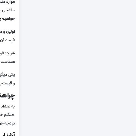
موارد متع
ماشینی با
خواهیم پ
اولین و م
قیمت آن ن
هر چه فرش
معناست که
یکی دیگر ا
و قیمت با
چرا هن
به تعداد
هنگام خری
بودجه خود
آشنایی