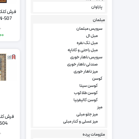
پاراوان
فرش کلکس
507-N، سرمه ای چهارمتری
مبلمان
سرویس مبلمان
0
000
مبل ال
مبل تک نفره
مبل راحتی و کاناپه
سرویس ناهار خوری
صندلی ناهار خوری
میز ناهار خوری
کوسن
کوسن سیتا
کوسن طلاکوب
کوسن کالیفرنیا
میز
میز جلو مبلی
فرش کلک
میز عسلی و کنار مبلی
604-5، کرم چهارمتر
0
ملزومات پرده