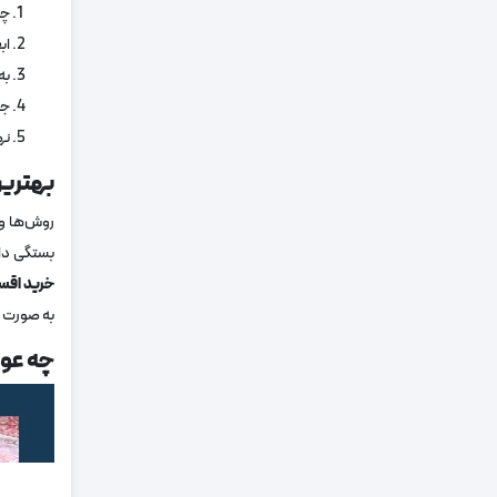
چ
اب
به
جن
نه
بهترین
روش‌ها و 
بستگی دار
خرید اق
به صورت ا
چه عوا