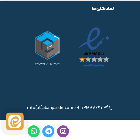
نمادهای ما
info[at]abanparde.com
02188769013