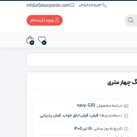
info[at]abanparde.com
02188769013
ورود | ثبت‌نام
0
0
شناسه محصول:
530-navy
دسته‌بندی‌ها:
فرش
,
فرش اتاق خواب
,
فرش پذیرایی
تاریخ به روز رسانی:
15 تیر 1405