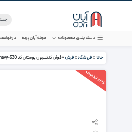
دسته بندی محصولات
مجله آبان پرده
درخواست م
خانه
»
فروشگاه
»
فرش
»
فرش کلکسیون بوستان کد 530-navy، سرمه ای رنگ چهار متری
3
6
ت
خ
ف
ی
٪
ف