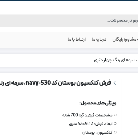
شاوره رایگان
درباره ما
ارتباط با ما
فرش کلکسیون بوستان کد 530-navy، سرمه ای رنگ چهار متری
ویژگی های محصول:
مشخصات فرش:
گبه 700 شانه
ابعاد فرش:
4،‌6،9،12 متری
کلکسیون:
بوستان