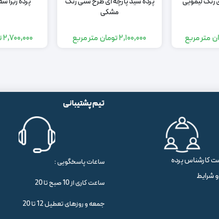
ی رنگ لیمویی
پرده شید پارچه ای طرح شنی رنگ
پرده زبرا س
مشکی
ن
متر مربع
2,100,000
تومان
متر مربع
2,700,000
ت
تیم پشتیبانی
ت کارشناس پرده
ساعات پاسخگویی :
و شرایط
ساعت کاری از 10 صبح تا 20
جمعه و روزهای تعطیل 12 تا 20