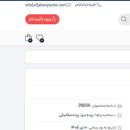
info[at]abanparde.com
02188769013
ورود | ثبت‌نام
0
0
شناسه محصول:
ZN836
دسته‌بندی‌ها:
پرده زبرا
,
پرده مکانیکی
تاریخ به روز رسانی:
10 تیر 1405