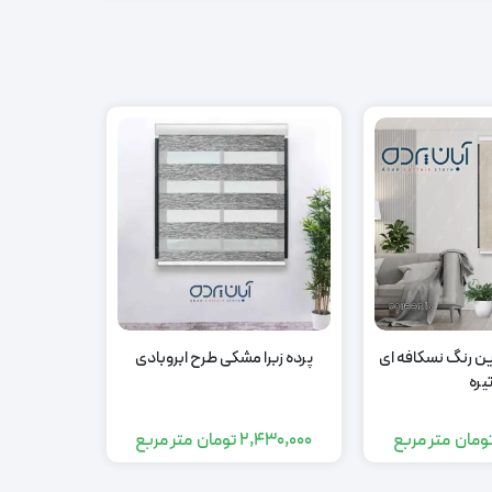
ین رنگ نسکافه ای
پرده زبرا مشکی طرح ابروبادی
پرده دو مکا
یره
ومان
متر مربع
2,430,000
تومان
متر مربع
000,000