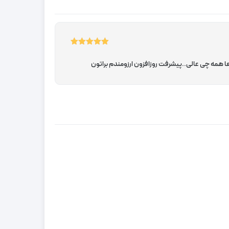
5
نمره
از 5