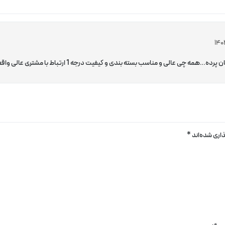
بندی و کیفیت درجه 1 ارتباط با مشتری عالی واقعا همه چی عالی..پیشرفت روزافزون ارزومندم براتون
اری شده‌اند
*