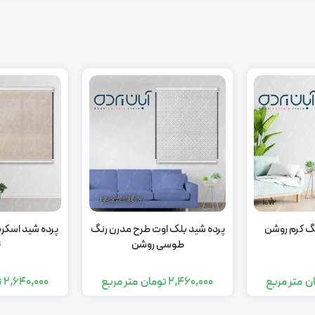
رنگ کرم روشن
پرده شید بلک اوت طرح مدرن رنگ
پرده شید اسکر
طوسی روشن
ت
ن
متر مربع
2,460,000
تومان
متر مربع
2,640,000
ت