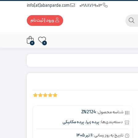
info[at]abanparde.com
02188769013
ورود | ثبت‌نام
0
0
5.00
1
امتیاز
از 5 امتیاز
شناسه محصول:
ZN2124
مشتری
دسته‌بندی‌ها:
پرده زبرا
,
پرده مکانیکی
تاریخ به روز رسانی:
11 تیر 1405