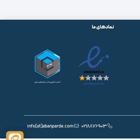
نمادهای ما
info[at]abanparde.com
02188769013