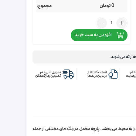
0
تومان
مجموع:
تعداد:
پرده
افزودن به سبد خرید
مخمل
سیتا
خردلی
ه ارائه می شوند.
 در
اصالت کالاها از
تحویل سریع در
رضایت
برترین برندها
کمترین زمان ممکن
 را به محیط می‌ بخشد. پارچه مخمل در رنگ‌ های مختلفی از جمله