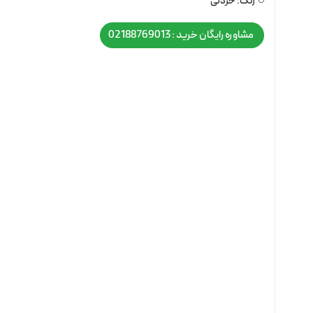
رنگ:
خردلی
مشاوره رایگان خرید : 02188769013