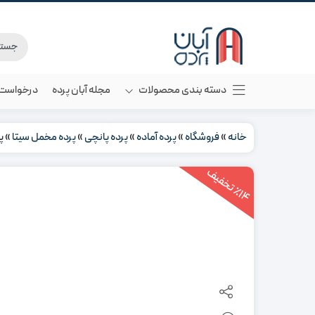
دسته بندی محصولات
مجله آبان پرده
درخواست م
خانه
»
فروشگاه
»
پرده آماده
»
پرده پانچی
»
پرده مخمل سیتا
»
پ
1
4
ت
خ
ف
ی
٪
ف