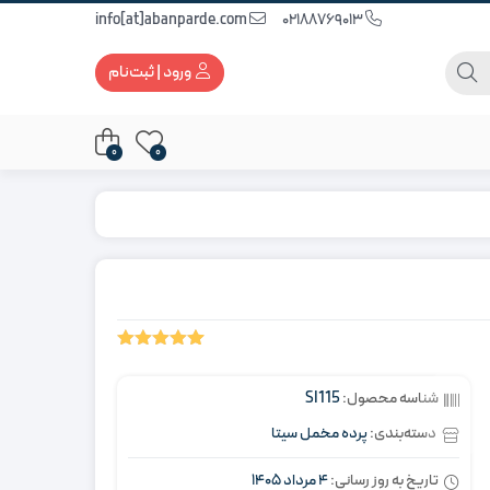
info[at]abanparde.com
02188769013
ورود | ثبت‌نام
0
0
5.00
1
امتیاز
از 5 امتیاز
شناسه محصول:
SI115
مشتری
دسته‌بندی:
پرده مخمل سیتا
تاریخ به روز رسانی:
4 مرداد 1405