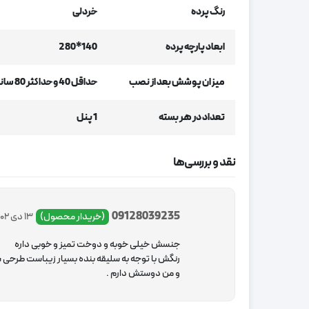
رنگ پرده
خردلی
ابعاد پارچه پرده
140*280
میزان پوشش بعد از نصب
حداقل 40 و حداکثر 80 سانتیمتر از عرض پنجره
تعداد در هر بسته
1 پنل
نقد و بررسی‌ها
09128039235
(خریدار محصول)
13 دی 1402
جنسش خیلی خوبه و دوخت تمیز و خوبی داره
رنگش با توجه به سلیقه بنده بسیار زیباست طرحی ش
و من دوستش دارم .