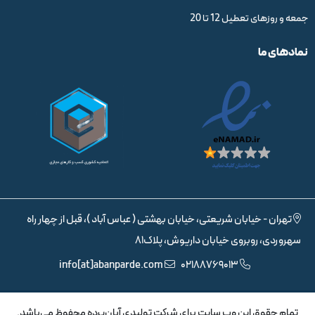
جمعه و روزهای تعطیل 12 تا 20
نمادهای ما
تهران - خیابان شریعتی، خیابان بهشتی ( عباس آباد )، قبل از چهار راه
سهروردی، روبروی خیابان داریوش، پلاک81
info[at]abanparde.com
02188769013
تمام حقوق اين وب سايت برای شرکت تولیدی آبان‌پرده محفوظ می‌باشد.