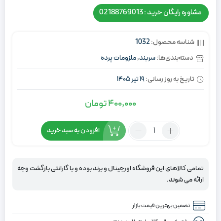
مشاوره رایگان خرید : 02188769013
شناسه محصول:
1032
دسته‌بندی‌ها:
سربند
,
ملزومات پرده
تاریخ به روز رسانی:
19 تیر 1405
400,000
تومان
تعداد:
افزودن به سبد خرید
سربند
میل
پرده
تمامی کالاهای این فروشگاه اورجینال و برند بوده و با گارانتی بازگشت وجه
نگین
ارائه می شوند.
دار
استیل
تضمین بهترین قیمت بازار