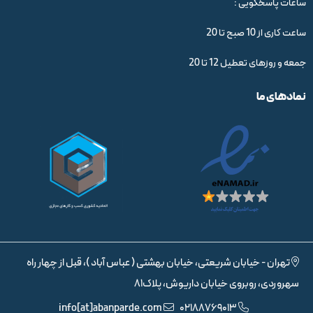
ساعات پاسخگویی :
ساعت کاری از 10 صبح تا 20
جمعه و روزهای تعطیل 12 تا 20
نمادهای ما
تهران - خیابان شریعتی، خیابان بهشتی ( عباس آباد )، قبل از چهار راه
سهروردی، روبروی خیابان داریوش، پلاک81
info[at]abanparde.com
02188769013