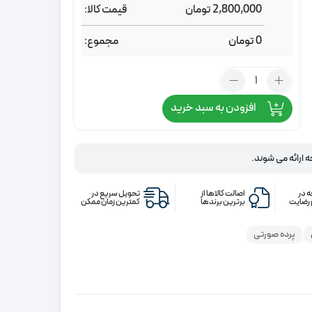
2,800,000
تومان
قیمت کالا:
0
تومان
مجموع:
تعداد:
پرده
افزودن به سبد خرید
جیر
پتینه
کالباسی
ه ارائه می شوند.
 در
اصالت کالاها از
تحویل سریع در
رضایت
برترین برندها
کمترین زمان ممکن
پرده صورتی