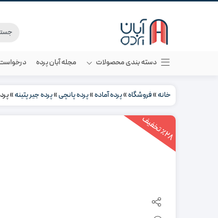
دسته بندی محصولات
مجله آبان پرده
درخواست م
خانه
»
فروشگاه
»
پرده آماده
»
پرده پانچی
»
پرده جیر پتینه
»
پرده
2
8
ت
خ
ف
ی
٪
ف