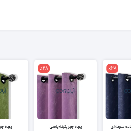
٪28
٪28
ماده سرمه ای
پرده جیر پتینه یاسی
پرده جیر