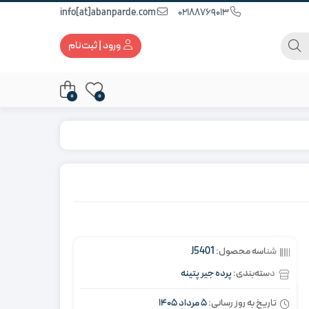
info[at]abanparde.com
02188769013
ورود | ثبت‌نام
0
0
شناسه محصول:
J5401
دسته‌بندی:
پرده جیر پتینه
تاریخ به روز رسانی:
5 مرداد 1405