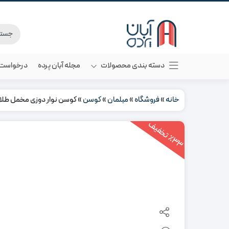
دسته بندی محصولات
مجله آبان پرده
درخواست م
خانه
»
فروشگاه
»
مبلمان
»
کوسن
»
کوسن نوار دوزی مخمل طل
3
3
ت
خ
ف
ی
٪
ف