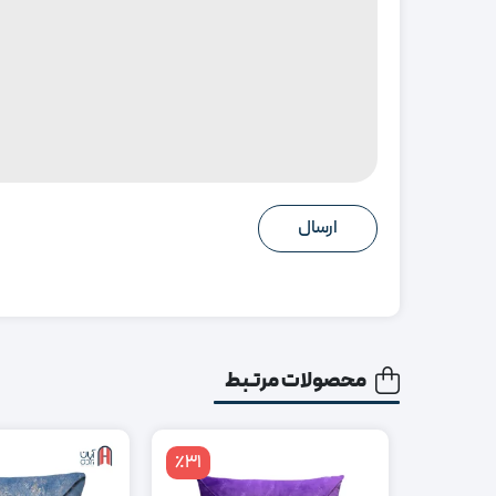
محصولات مرتبط
٪31