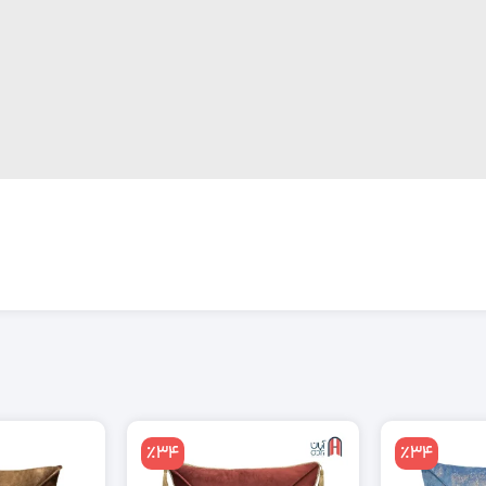
٪34
٪34