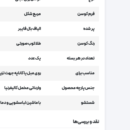
فرم کوسن
مربع شکل
پر شده
الیاف بال فایبر
رنگ کوسن
طلاکوب صورتی
تعداد در هر بسته
یک عدد
مناسب برای
روی مبل یا کاناپه جهت تزیی
جنس پارچه محصول
وارداتی مخمل کالیفرنیا
شستشو
با ماشین لباسشویی و دما
نقد و بررسی‌ها