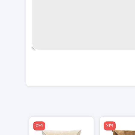
٪31
٪31