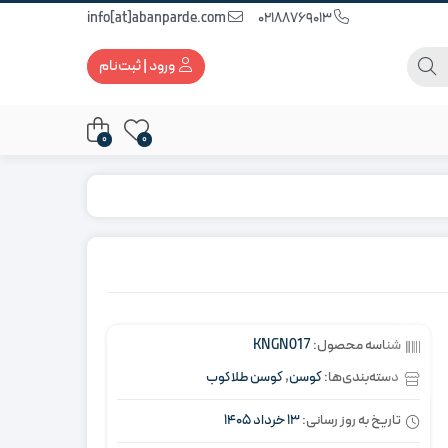
info[at]abanparde.com
02188769013
ورود | ثبت‌نام
0
0
شناسه محصول:
KNGN017
دسته‌بندی‌ها:
کوسن
,
کوسن طلاکوب
تاریخ به روز رسانی:
13 خرداد 1405