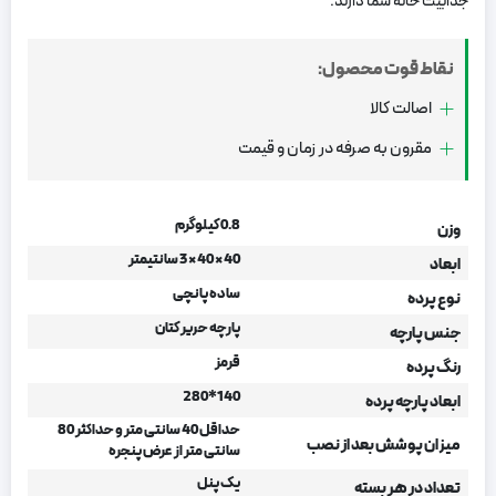
جذابیت خانه شما دارند.
نقاط قوت محصول:
اصالت کالا
مقرون به صرفه در زمان و قیمت
0.8 کیلوگرم
وزن
40 × 40 × 3 سانتیمتر
ابعاد
ساده پانچی
نوع پرده
پارچه حریر کتان
جنس پارچه
قرمز
رنگ پرده
140*280
ابعاد پارچه پرده
حداقل 40 سانتی متر و حداکثر 80
میزان پوشش بعد از نصب
سانتی متر از عرض پنجره
یک پنل
تعداد در هر بسته