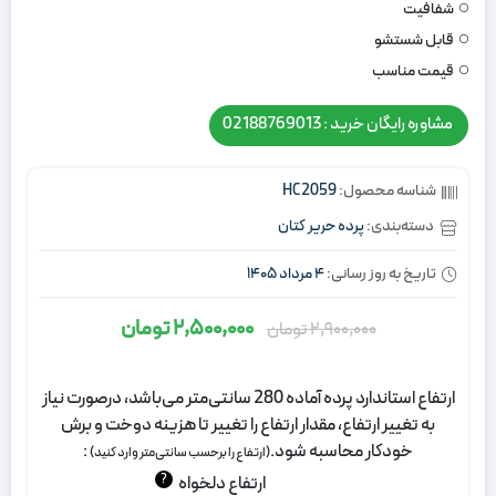
شفافیت
قابل شستشو
قیمت مناسب
مشاوره رایگان خرید : 02188769013
شناسه محصول:
HC2059
دسته‌بندی:
پرده حریر کتان
تاریخ به روز رسانی:
4 مرداد 1405
2,500,000
تومان
2,900,000
تومان
قیمت
قیمت
اصلی:
فعلی:
ارتفاع استاندارد پرده آماده 280 سانتی‌متر می‌باشد، درصورت نیاز
2,900,000
2,500,000
به تغییر ارتفاع، مقدار ارتفاع را تغییر تا هزینه دوخت و برش
تومان
تومان.
خودکار محاسبه شود.
:
(ارتفاع را برحسب سانتی‌متر وارد کنید)
بود.
?
ارتفاع دلخواه