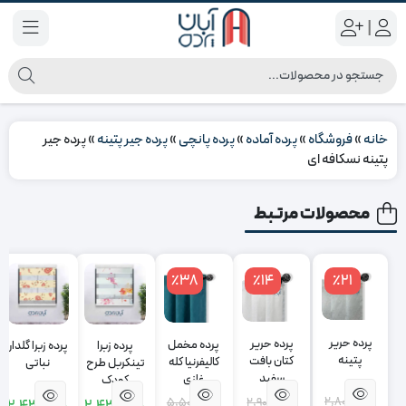
|
خانه
»
فروشگاه
»
پرده آماده
»
پرده پانچی
»
پرده جیر پتینه
»
پرده جیر
پتینه نسکافه ای
محصولات مرتبط
٪38
٪14
٪21
پرده حریر
پرده حریر
پرده مخمل
پرده زبرا
پرده زبرا گلدار
پتینه
کتان بافت
کالیفرنیا کله
تینکربل طرح
نباتی
سفید
غازی
کودک
2,800,000
2,900,000
5,500,000