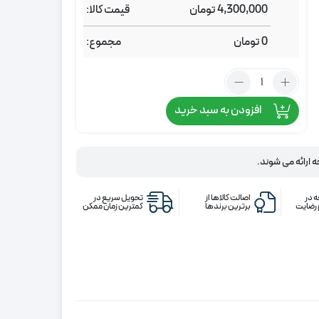
4,300,000
تومان
قیمت کالا:
0
تومان
مجموع:
تعداد:
پرده
افزودن به سبد خرید
مخمل
طلاکوب
سرمه
ای
ه ارائه می شوند.
 در
اصالت کالاها از
تحویل سریع در
رضایت
برترین برندها
کمترین زمان ممکن