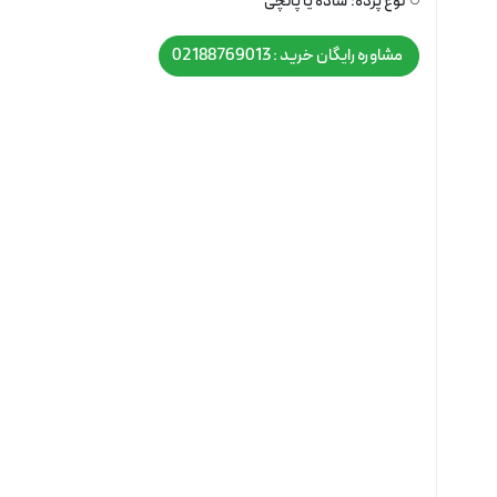
نوع پرده:
ساده یا پانچی
مشاوره رایگان خرید : 02188769013