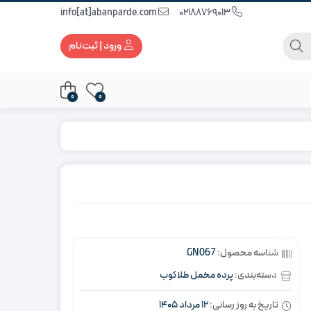
info[at]abanparde.com
02188769013
ورود | ثبت‌نام
0
0
شناسه محصول:
GN067
دسته‌بندی:
پرده مخمل طلاکوب
تاریخ به روز رسانی:
12 مرداد 1405